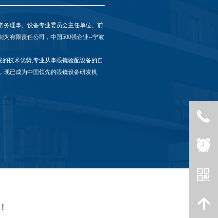
常务理事、设备专业委员会主任单位。前
制为有限责任公司，中国500强企业--宁波
院的技术优势,专业从事眼镜验配设备的自
，现已成为中国领先的眼镜设备研发机
끅
끅
뀥
뀥
낃
낃
녕
녕
！