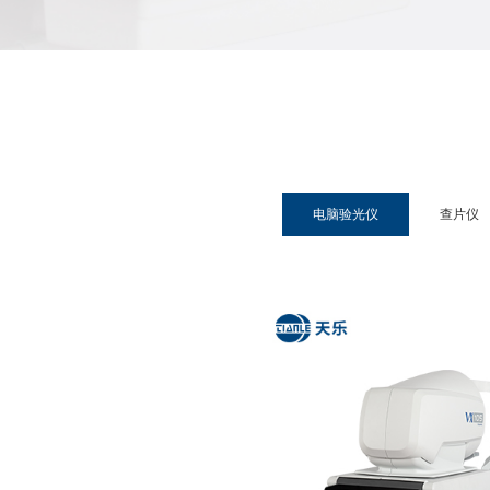
电脑验光仪
查片仪