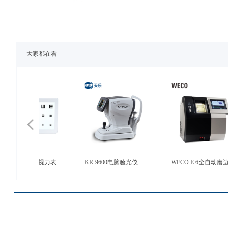
大家都在看
넳
边机
验光仪
视力表投影仪
全自动磨边
组合台
自动镜框扫
自动镜框扫
900C液晶视力表
KR-9600电脑验光仪
WECO E.6全自动磨边机