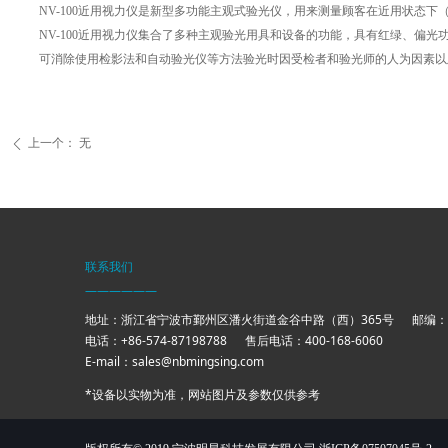
NV-100近用视力仪是新型多功能主观式验光仪，用来测量顾客在近用状态下
NV-100近用视力仪集合了多种主观验光用具和设备的功能，具有红绿、偏光
可消除使用检影法和自动验光仪等方法验光时因受检者和验光师的人为因素以
上一个：
无
ꄴ
联系我们
——————
地址：浙江省宁波市鄞州区潘火街道金谷中路（西）365号 邮编：31
电话：+86-574-87198788 售后电话：400-168-
E-mail：sales@nbmingsing.com
*设备以实物为准，网站图片及参数仅供参考