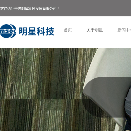
首页
关于明星
新闻中
Control Render Error!ControlType:productSlideBind,StyleName:Style1,Co