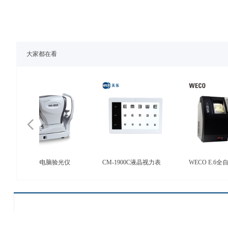
大家都在看
넳
边机
全自动磨边
组合台
自动镜框扫
M-9600电脑验光仪
CM-1900C液晶视力表
WECO E.6全自动磨边