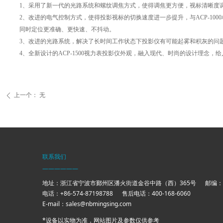
1、采用了新一代的光路系统和螺纹调焦方式，使得调焦更方便，视标清晰度
2、改进的电气控制方式，使得投影视标的切换速度进一步提升，与ACP-1000
同时定位更准确、更快速、不抖动。
3、改进的光路系统，解决了长时间工作状态下投影仪有可能起雾和积灰的问
4、全新设计的ACP-1500视力表投影仪外观，融入现代、时尚的设计理念，
上一个：
无
ꄴ
联系我们
——————
地址：浙江省宁波市鄞州区潘火街道金谷中路（西）365号 邮编：31
电话：+86-574-87198788 售后电话：400-168-
E-mail：sales@nbmingsing.com
*设备以实物为准，网站图片及参数仅供参考