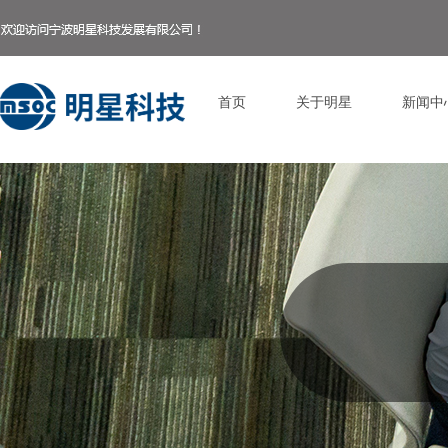
首页
关于明星
新闻中
Control Render Error!ControlType:productSlideBind,StyleName:Style1,Co